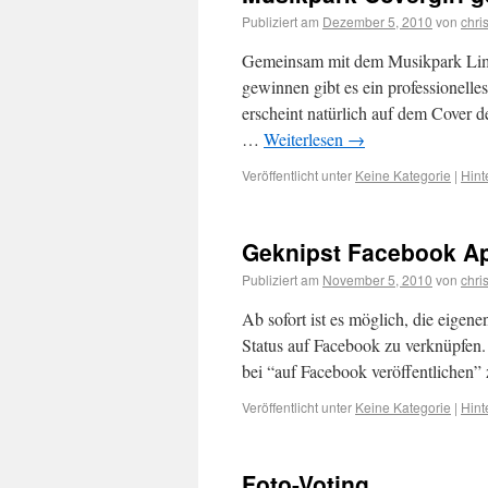
Publiziert am
Dezember 5, 2010
von
chri
Gemeinsam mit dem Musikpark Limbu
gewinnen gibt es ein professionelle
erscheint natürlich auf dem Cover 
…
Weiterlesen
→
Veröffentlicht unter
Keine Kategorie
|
Hint
Geknipst Facebook A
Publiziert am
November 5, 2010
von
chri
Ab sofort ist es möglich, die eigen
Status auf Facebook zu verknüpfen
bei “auf Facebook veröffentlichen”
Veröffentlicht unter
Keine Kategorie
|
Hint
Foto-Voting