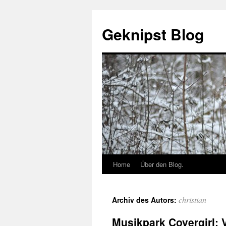
Geknipst Blog
Home
Über den Blog.
christian
Archiv des Autors:
Musikpark Covergirl: V