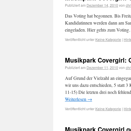
Publiziert am
Dezember 14, 2010
von
chr
Das Voting hat begonnen. Bis Freita
Kandidatinnen werden dann am Sam
eingeladen. Hier gehts zum Votin
Veröffentlicht unter
Keine Kategorie
|
Hint
Musikpark Covergirl: 
Publiziert am
Dezember 11, 2010
von
chr
Auf Grund der Vielzahl an eingega
wir uns dazu entschieden, 5 statt 
11-15) Die letzten drei noch fehle
Weiterlesen
→
Veröffentlicht unter
Keine Kategorie
|
Hint
Musikpark Covergirl g